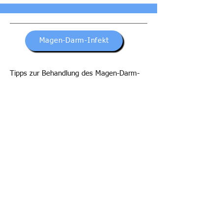
Magen-Darm-Infekt
Tipps zur Behandlung des Magen-Darm-
Infektes.
Blutspende - Info
Wer kann spenden, wer nicht? Was sollte
man beachten?